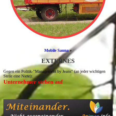
Mobile Sauna
»
EXTERNES
Gegen ein Politik-"Management by Jeans" (an jeder wichtigen
Stelle eine Niete):
Unternehmer stehen auf